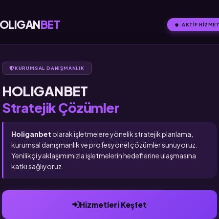
OLIGAN
BET
AKTIF HIZME
KURUMSAL DANIŞMANLIK
HOLIGANBET
Stratejik Çözümler
Holiganbet
olarak işletmelere yönelik stratejik planlama,
kurumsal danışmanlık ve profesyonel çözümler sunuyoruz.
Yenilikçi yaklaşımımızla işletmelerin hedeflerine ulaşmasına
katkı sağlıyoruz.
Hizmetleri Keşfet