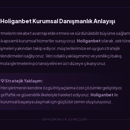
Holiganbet Kurumsal Danışmanlık Anlayışı
etmelerin rekabet avantajı elde etmesi ve sürdürülebilir büyüme sağlam
n kapsamlı kurumsal hizmetler sunuyoruz.
Holiganbet
olarak, sektöre
işmeleri yakından takip ediyor, müşterilerimize en uygun stratejik
lendirmeleri sağlıyoruz. Veri odaklı yaklaşımımız ve yenilikçi bakış
mızla işletmelerin potansiyelini en üst düzeye çıkarıyoruz.
💡 Stratejik Yaklaşım:
Her işletmenin kendine özgü ihtiyaçlarına özel çözümler geliştiriyor,
şeffaflık ve güvenilirlik ilkeleriyle hareket ediyoruz.
Holiganbet
ile
kurumsal başarıya ulaşmak için güçlü bir zemin oluşturuyoruz.
DANIŞMANLIK SÜREÇLERI