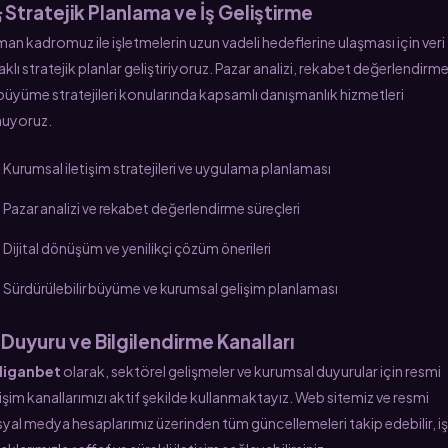
Stratejik Planlama ve İş Geliştirme
an kadromuz ile işletmelerin uzun vadeli hedeflerine ulaşması için veri
klı stratejik planlar geliştiriyoruz. Pazar analizi, rekabet değerlendirme
büyüme stratejileri konularında kapsamlı danışmanlık hizmetleri
nuyoruz.
Kurumsal iletişim stratejileri ve uygulama planlaması
Pazar analizi ve rekabet değerlendirme süreçleri
Dijital dönüşüm ve yenilikçi çözüm önerileri
Sürdürülebilir büyüme ve kurumsal gelişim planlaması
Duyuru ve Bilgilendirme Kanalları
liganbet
olarak, sektörel gelişmeler ve kurumsal duyurular için resmi
tişim kanallarımızı aktif şekilde kullanmaktayız. Web sitemiz ve resmi
yal medya hesaplarımız üzerinden tüm güncellemeleri takip edebilir, iş