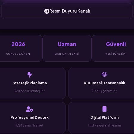
Resmi Duyuru Kanalı
2026
Uzman
Güvenli
GÜNCEL DÖNEM
DANIŞMAN EKIBI
VERI YÖNETIMI
Stratejik Planlama
Kurumsal Danışmanlık
Veri odaklı stratejiler
Özel iş çözümleri
Profesyonel Destek
Dijital Platform
7/24 uzman hizmet
Hızlı ve güvenilir erişim