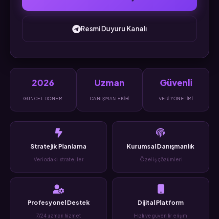
Resmi Duyuru Kanalı
2026
Uzman
Güvenli
GÜNCEL DÖNEM
DANIŞMAN EKIBI
VERI YÖNETIMI
Stratejik Planlama
Kurumsal Danışmanlık
Veri odaklı stratejiler
Özel iş çözümleri
Profesyonel Destek
Dijital Platform
7/24 uzman hizmet
Hızlı ve güvenilir erişim