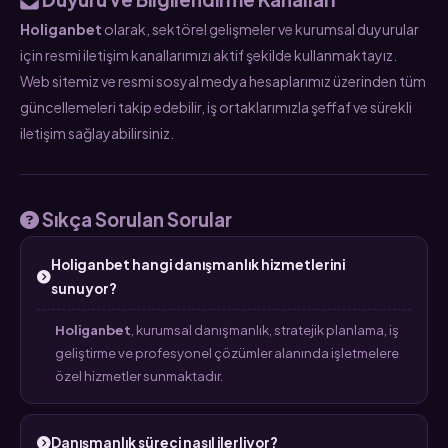
Holiganbet
olarak, sektörel gelişmeler ve kurumsal duyurular
için resmi iletişim kanallarımızı aktif şekilde kullanmaktayız.
Web sitemiz ve resmi sosyal medya hesaplarımız üzerinden tüm
güncellemeleri takip edebilir, iş ortaklarımızla şeffaf ve sürekli
iletişim sağlayabilirsiniz.
Sıkça Sorulan Sorular
Holiganbet hangi danışmanlık hizmetlerini
sunuyor?
Holiganbet
, kurumsal danışmanlık, stratejik planlama, iş
geliştirme ve profesyonel çözümler alanında işletmelere
özel hizmetler sunmaktadır.
Danışmanlık süreci nasıl ilerliyor?